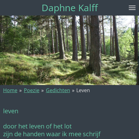
Daphne Kalff
Ga
direct
naar
de
hoofdinhoud
Home
»
Poezie
»
Gedichten
»
Leven
leven
door het leven of het lot
zijn de handen waar ik mee schrijf