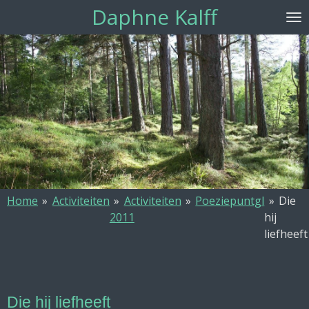
Daphne Kalff
Ga
direct
naar
de
hoofdinhoud
Home
»
Activiteiten
»
Activiteiten
»
Poeziepuntgl
»
Die
2011
hij
liefheeft
Die hij liefheeft