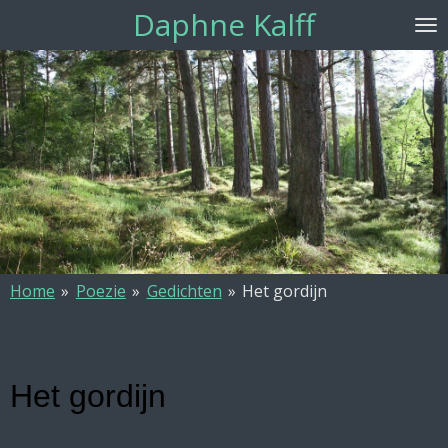
Daphne Kalff
Ga
direct
naar
de
hoofdinhoud
Home
»
Poezie
»
Gedichten
»
Het gordijn
Het gordijn