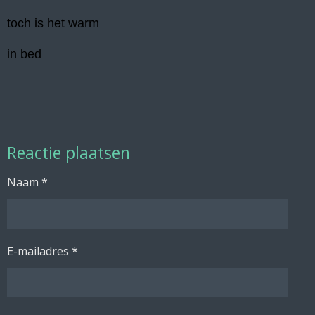
toch is het warm
in bed
Reactie plaatsen
Naam *
E-mailadres *