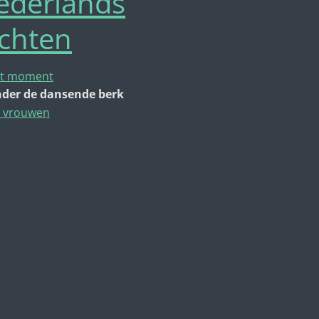
ederlands
ichten
t moment
der de dansende berk
 vrouwen