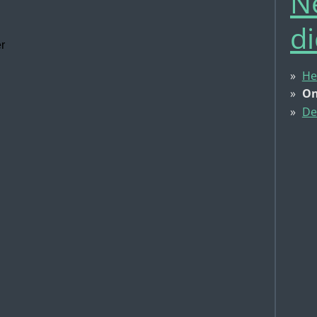
N
d
r
He
On
De
n