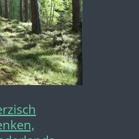
erzisch
enken,