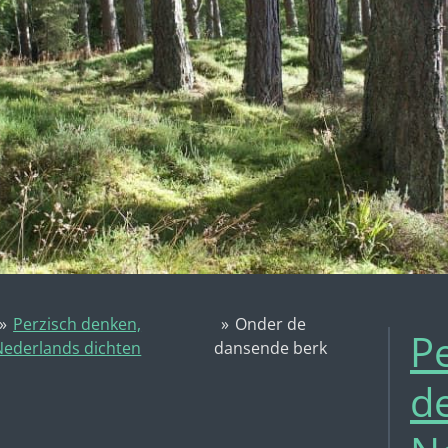
»
Perzisch denken,
»
Onder de
P
Nederlands dichten
dansende berk
d