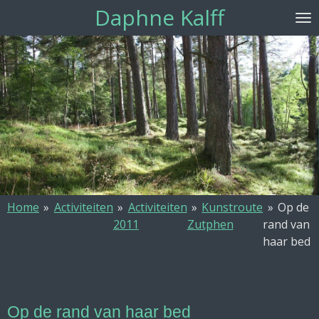
Daphne Kalff
Ga
direct
naar
de
hoofdinhoud
Home
»
Activiteiten
»
Activiteiten
»
Kunstroute
»
Op de
2011
Zutphen
rand van
haar bed
Op de rand van haar bed