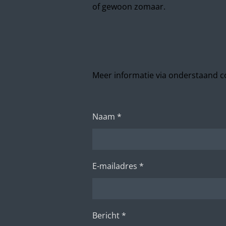
of gewoon zomaar.
Meer informatie via onderstaand c
Naam *
E-mailadres *
Bericht *