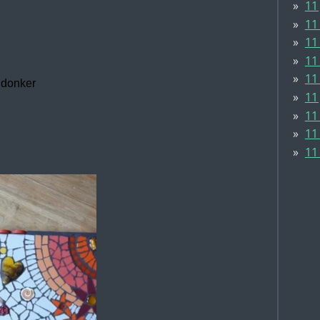
11
11
11
11 
11
 donker
11
11
11
11