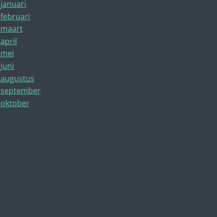
 januari
 februari
 maart
april
 mei
 juni
 augustus
 september
 oktober