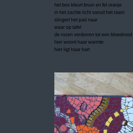
het bos kleurt bruin en fel oranje
in het zachte licht vanuit het raam
slingert het pad naar
waar op tafel
de rozen verdorren tot een bloedrood
hier woont haar warmte
hier ligt haar hart