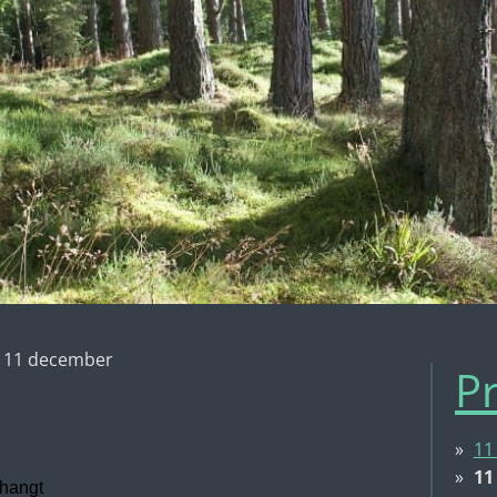
11 december
Pr
11
11
 hangt