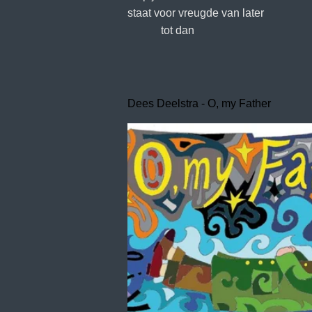
staat voor vreugde van later
tot dan
Dees Deelstra - O, my Father