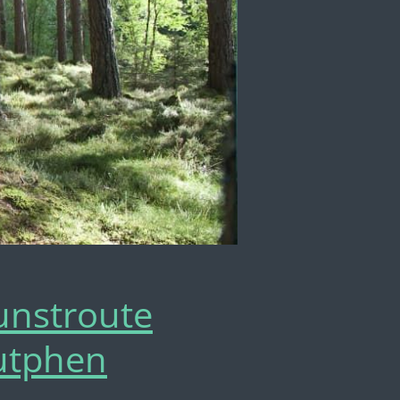
unstroute
utphen