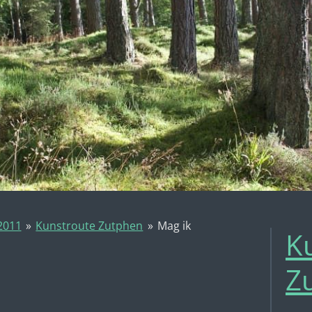
 2011
»
Kunstroute Zutphen
»
Mag ik
K
Z