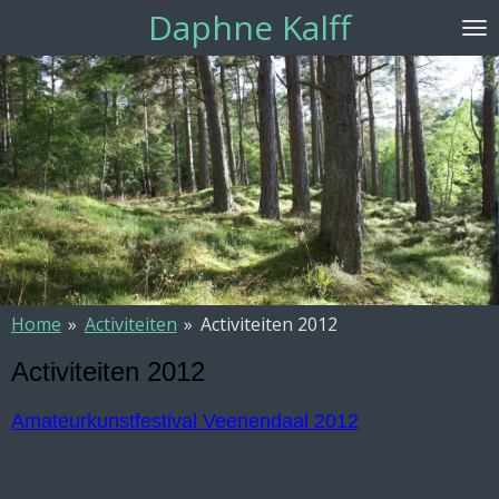
Daphne Kalff
Ga
direct
naar
de
hoofdinhoud
Home
»
Activiteiten
»
Activiteiten 2012
Activiteiten 2012
Amateurkunstfestival Veenendaal 2012