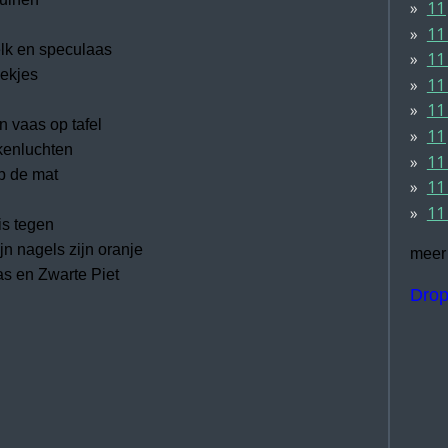
11
11
lk en speculaas
11
kjes
11 
11
n vaas op tafel
11
lkenluchten
11
p de mat
11
11
is tegen
agels zijn oranje
meer 
en Zwarte Piet
Drop