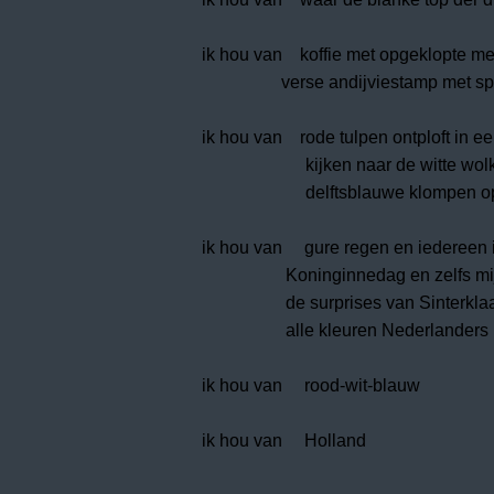
ik hou van koffie met opgeklopte me
verse andijviestamp met spe
ik hou van rode tulpen ontploft in ee
kijken naar de witte wo
delftsblauwe klompen o
ik hou van gure regen en iedereen 
Koninginnedag en zelfs mijn n
de surprises van Sinterklaas 
alle kleuren Nederlanders
ik hou van rood-wit-blauw
ik hou van Holland