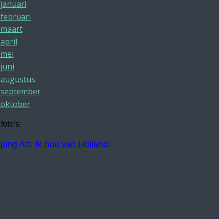
 januari
 februari
 maart
april
 mei
 juni
 augustus
 september
 oktober
foto's:
ping Art:
Ik hou van Holland