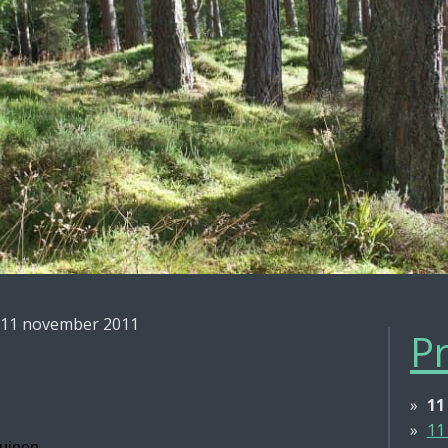
11 november 2011
Pr
11
11
duinen