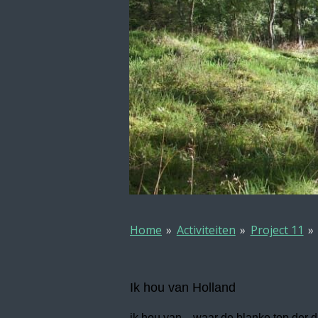
Home
»
Activiteiten
»
Project 11
»
Ik hou van Holland
ik hou van waar de blanke top der 