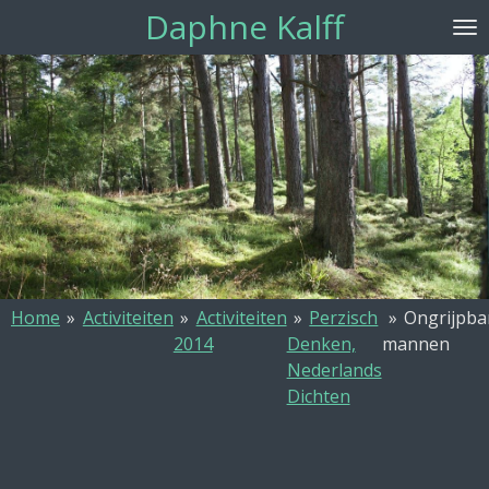
Daphne Kalff
Ga
direct
naar
de
hoofdinhoud
Home
»
Activiteiten
»
Activiteiten
»
Perzisch
»
Ongrijpba
2014
Denken,
mannen
Nederlands
Dichten